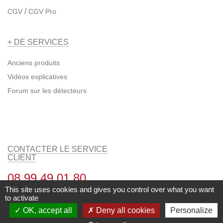
/
CGV
CGV Pro
+ DE SERVICES
Anciens produits
Vidéos explicatives
Forum sur les détecteurs
CONTACTER LE SERVICE
CLIENT
08 99 49 01 80
This site uses cookies and gives you control over what you want
Du lundi au vendredi de 9h à 12h et
to activate
14h00 à 17h00
OK, accept all
Deny all cookies
Personalize
Ou par email depuis notre
formulaire