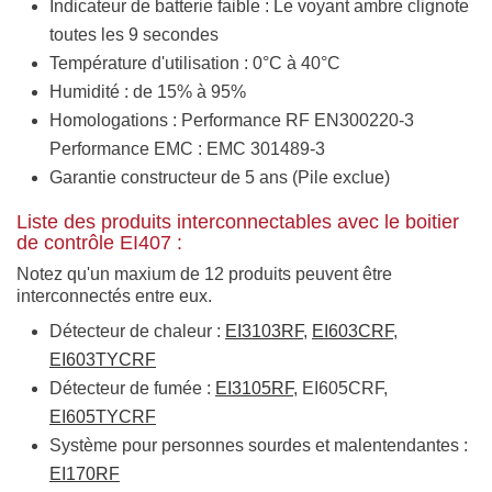
Indicateur de batterie faible : Le voyant ambre clignote
toutes les 9 secondes
Température d'utilisation : 0°C à 40°C
Humidité : de 15% à 95%
Homologations : Performance RF EN300220-3
Performance EMC : EMC 301489-3
Garantie constructeur de 5 ans (Pile exclue)
Liste des produits interconnectables avec le boitier
de contrôle EI407 :
Notez qu'un maxium de 12 produits peuvent être
interconnectés entre eux.
Détecteur de chaleur :
EI3103RF
,
EI603CRF
,
EI603TYCRF
Détecteur de fumée :
EI3105RF
, EI605CRF,
EI605TYCRF
Système pour personnes sourdes et malentendantes :
EI170RF