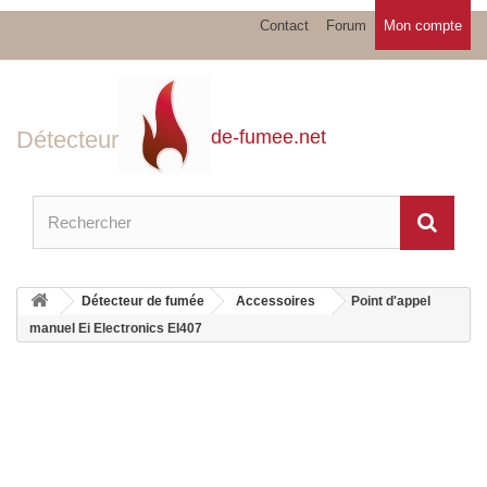
Contact
Forum
Mon compte
Détecteur
de-fumee.net
Détecteur de fumée
Accessoires
Point d'appel
manuel Ei Electronics EI407