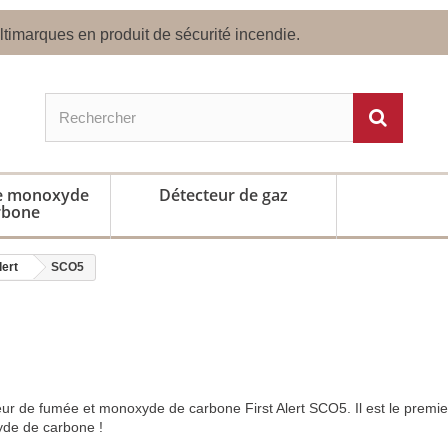
timarques en produit de sécurité incendie.
de monoxyde
Détecteur de gaz
rbone
lert
SCO5
ur de fumée et monoxyde de carbone First Alert SCO5. Il est le premie
yde de carbone !