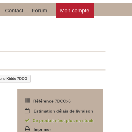
Contact
Forum
Mon compte
bone Kidde 7DCO
Référence
7DCOx6
Estimation délais de livraison
Ce produit n'est plus en stock
Imprimer