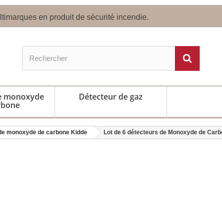
timarques en produit de sécurité incendie.
de monoxyde
Détecteur de gaz
rbone
de monoxyde de carbone Kidde
Lot de 6 détecteurs de Monoxyde de Car