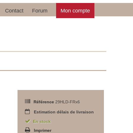
Contact
Forum
Mon compte
Référence
29HLD-FRx6
Estimation délais de livraison
En stock
Imprimer