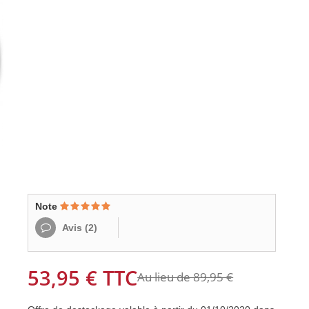
Note
Avis (
2
)
53,95 €
TTC
Au lieu de 89,95 €