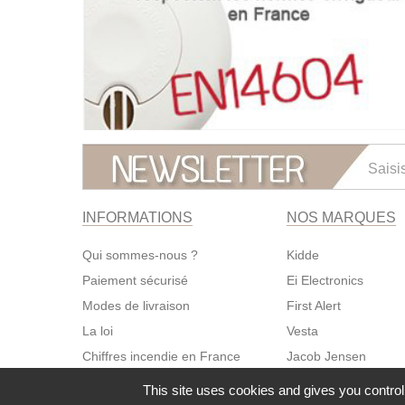
Lettre d'informations
INFORMATIONS
NOS MARQUES
Qui sommes-nous ?
Kidde
Paiement sécurisé
Ei Electronics
Modes de livraison
First Alert
La loi
Vesta
Chiffres incendie en France
Jacob Jensen
Histoire du DAAF
This site uses cookies and gives you control