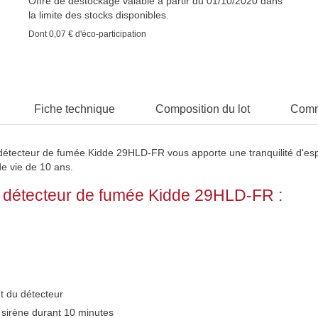
Offre de destockage valable à partir du 01/10/2020 dans
la limite des stocks disponibles.
Dont
0,07 €
d'éco-participation
Fiche technique
Composition du lot
Comm
détecteur de fumée Kidde 29HLD-FR vous apporte une tranquilité d'esprit
de vie de 10 ans.
e détecteur de fumée Kidde 29HLD-FR :
t du détecteur
 sirène durant 10 minutes