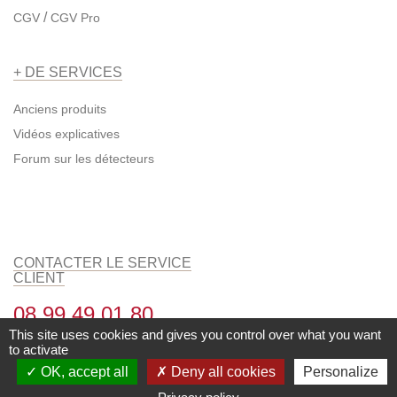
/
CGV
CGV Pro
+ DE SERVICES
Anciens produits
Vidéos explicatives
Forum sur les détecteurs
CONTACTER LE SERVICE
CLIENT
08 99 49 01 80
This site uses cookies and gives you control over what you want
Du lundi au vendredi de 9h à 12h et
to activate
14h00 à 17h00
OK, accept all
Deny all cookies
Personalize
Ou par email depuis notre
formulaire
de contact