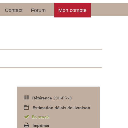
Contact
Forum
Mon compte
Référence
29H-FRx3
Estimation délais de livraison
En stock
Imprimer