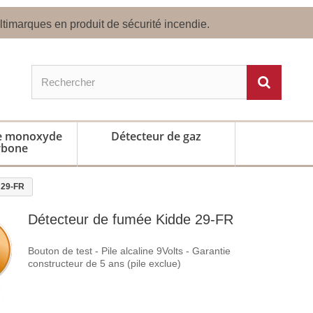
timarques en produit de sécurité incendie.
de monoxyde
Détecteur de gaz
rbone
 29-FR
Détecteur de fumée Kidde 29-FR
Bouton de test - Pile alcaline 9Volts - Garantie
constructeur de 5 ans (pile exclue)