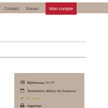
Contact
Forum
Mon compte
Référence
29-FR
Estimation délais de livraison
En stock
Imprimer