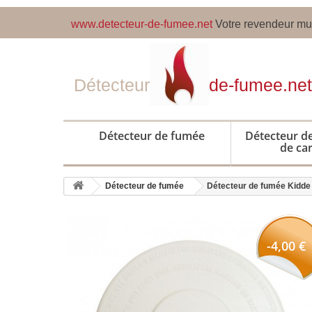
www.detecteur-de-fumee.net
Votre revendeur mul
Détecteur
de-fumee.net
Détecteur de fumée
Détecteur 
de ca
Détecteur de fumée
Détecteur de fumée Kidde
-4,00 €