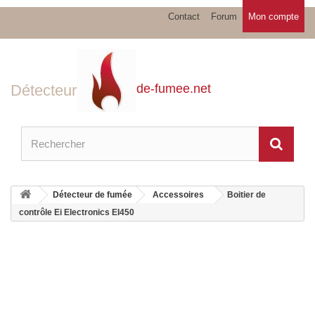
Contact
Forum
Mon compte
Détecteur
de-fumee.net
Détecteur de fumée
Accessoires
Boitier de
contrôle Ei Electronics EI450