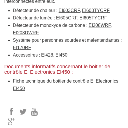
interconnectés entre eux.
Détecteur de chaleur :
EI603CRF
,
EI603TYCRF
Détecteur de fumée : EI605CRF,
EI605TYCRF
Détecteur de monoxyde de carbone :
EI208WRF
,
EI208DWRF
Système pour personnes sourdes et malentendantes :
EI170RF
Accessoires :
EI428
,
EI450
Documents informatifs concernant le boitier de
contrôle Ei Electronics EI450 :
Fiche technique du boitier de contrôle Ei Electronics
EI450