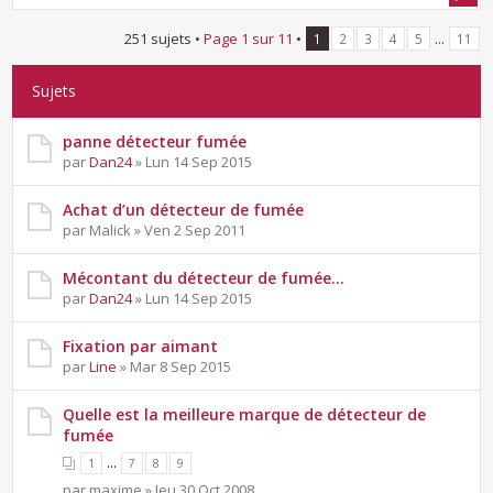
251 sujets •
Page
1
sur
11
•
...
1
2
3
4
5
11
Sujets
panne détecteur fumée
par
Dan24
» Lun 14 Sep 2015
Achat d’un détecteur de fumée
par Malick » Ven 2 Sep 2011
Mécontant du détecteur de fumée...
par
Dan24
» Lun 14 Sep 2015
Fixation par aimant
par
Line
» Mar 8 Sep 2015
Quelle est la meilleure marque de détecteur de
fumée
...
1
7
8
9
par maxime » Jeu 30 Oct 2008