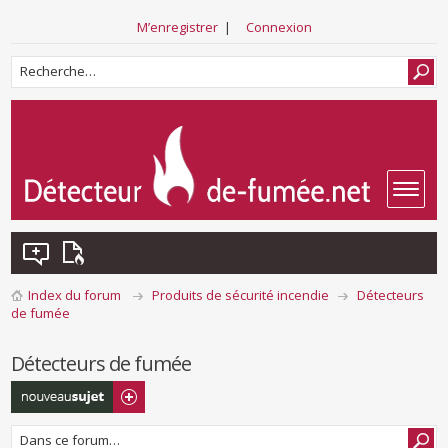
M’enregistrer
|
Connexion
Index du forum
Produits de sécurité incendie
Détecteurs
de fumée
Détecteurs de fumée
Écrire un nouveau
sujet