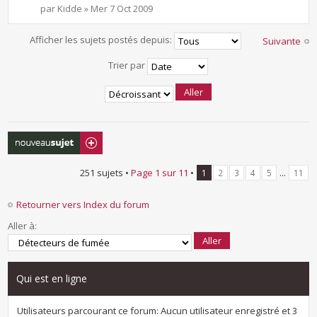
par Kidde » Mer 7 Oct 2009
Afficher les sujets postés depuis:
Suivante
Trier par
Écrire un nouveau
sujet
251 sujets •
Page
1
sur
11
•
...
1
2
3
4
5
11
Retourner vers Index du forum
Aller à:
Qui est en ligne
Utilisateurs parcourant ce forum: Aucun utilisateur enregistré et 3