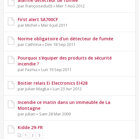
alarme détecteur de fumée
par françoisedu03 » Mer 1 Aoû 2012
First alert SA700CF
par Michel » Mer 6 Juil 2011
Norme obligatoire d'un détecteur de fumée
par Cathrina » Dim 18 Sep 2011
Pourquoi s'équiper des produits de sécurité
incendie ?
par Faznui » Lun 19 Sep 2011
Boitier relais Ei Electronics EI428
par Julian Magka » Lun 23 Avr 2012
Incendie ce matin dans un immeuble de La
Montagne
par julian » Sam 28 Mar 2009
Kidde 29-FR
1
2
3