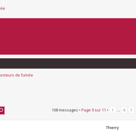
cée
tecteurs de fumée
108 messages •
Page
9
sur
11
•
...
1
6
7
Thierry