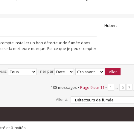
Hubert
 je compte installer un bon détecteur de fumée dans
hoisir la meilleure marque. Est-ce que je peux compter
puis:
Trier par
108 messages •
Page
9
sur
11
•
...
1
6
7
Aller à:
ré et 0 invités