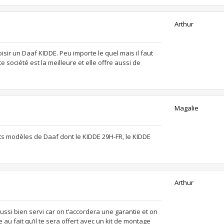
Arthur
hoisir un Daaf KIDDE. Peu importe le quel mais il faut
te société est la meilleure et elle offre aussi de
Magalie
nts modèles de Daaf dont le KIDDE 29H-FR, le KIDDE
Arthur
aussi bien servi car on t’accordera une garantie et on
e au fait qu’il te sera offert avec un kit de montage