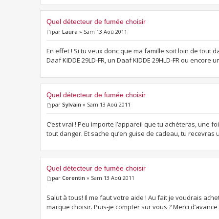
Quel détecteur de fumée choisir
par
Laura
» Sam 13 Aoû 2011
En effet ! Si tu veux donc que ma famille soit loin de tout
Daaf KIDDE 29LD-FR, un Daaf KIDDE 29HLD-FR ou encore un
Quel détecteur de fumée choisir
par
Sylvain
» Sam 13 Aoû 2011
C’est vrai ! Peu importe l’appareil que tu achèteras, une fois 
tout danger. Et sache qu’en guise de cadeau, tu recevras u
Quel détecteur de fumée choisir
par
Corentin
» Sam 13 Aoû 2011
Salut à tous! Il me faut votre aide ! Au fait je voudrais ac
marque choisir. Puis-je compter sur vous ? Merci d’avance 