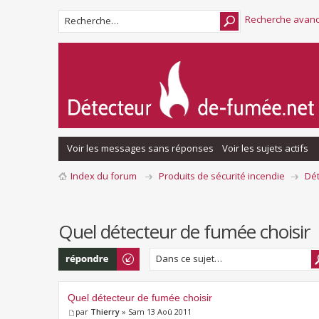
Recherche avan
Voir les messages sans réponses
Voir les sujets actifs
Index du forum
Produits de sécurité incendie
Dé
Quel détecteur de fumée choisir
Répondre
Quel détecteur de fumée choisir
par
Thierry
» Sam 13 Aoû 2011