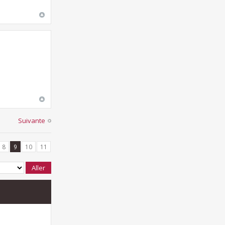
Suivante
8
9
10
11