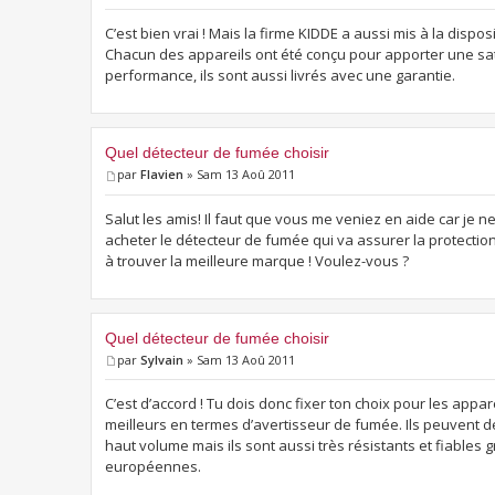
C’est bien vrai ! Mais la firme KIDDE a aussi mis à la dis
Chacun des appareils ont été conçu pour apporter une sa
performance, ils sont aussi livrés avec une garantie.
Quel détecteur de fumée choisir
par
Flavien
» Sam 13 Aoû 2011
Salut les amis! Il faut que vous me veniez en aide car je 
acheter le détecteur de fumée qui va assurer la protection
à trouver la meilleure marque ! Voulez-vous ?
Quel détecteur de fumée choisir
par
Sylvain
» Sam 13 Aoû 2011
C’est d’accord ! Tu dois donc fixer ton choix pour les appare
meilleurs en termes d’avertisseur de fumée. Ils peuvent dé
haut volume mais ils sont aussi très résistants et fiables g
européennes.