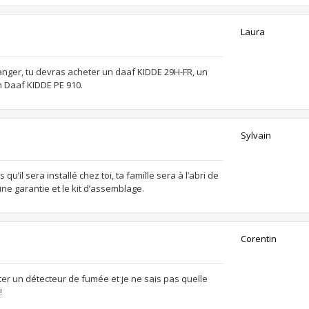
Laura
 danger, tu devras acheter un daaf KIDDE 29H-FR, un
 Daaf KIDDE PE 910.
Sylvain
qu’il sera installé chez toi, ta famille sera à l’abri de
ne garantie et le kit d’assemblage.
Corentin
heter un détecteur de fumée et je ne sais pas quelle
!