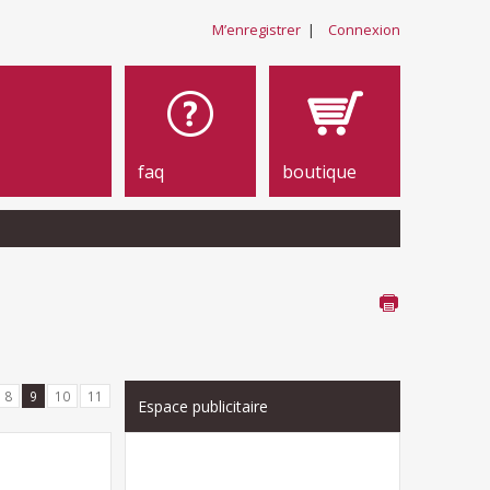
M’enregistrer
|
Connexion
faq
boutique
8
9
10
11
Espace publicitaire