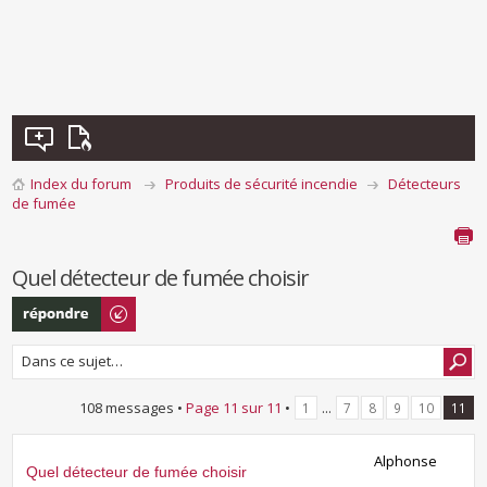
Index du forum
Produits de sécurité incendie
Détecteurs
de fumée
Quel détecteur de fumée choisir
Répondre
108 messages •
Page
11
sur
11
•
...
1
7
8
9
10
11
Alphonse
Quel détecteur de fumée choisir