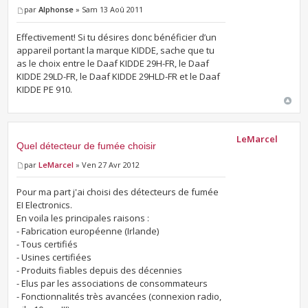
par
Alphonse
» Sam 13 Aoû 2011
Effectivement! Si tu désires donc bénéficier d’un
appareil portant la marque KIDDE, sache que tu
as le choix entre le Daaf KIDDE 29H-FR, le Daaf
KIDDE 29LD-FR, le Daaf KIDDE 29HLD-FR et le Daaf
KIDDE PE 910.
LeMarcel
Quel détecteur de fumée choisir
par
LeMarcel
» Ven 27 Avr 2012
Pour ma part j'ai choisi des détecteurs de fumée
EI Electronics.
En voila les principales raisons :
- Fabrication européenne (Irlande)
- Tous certifiés
- Usines certifiées
- Produits fiables depuis des décennies
- Elus par les associations de consommateurs
- Fonctionnalités très avancées (connexion radio,