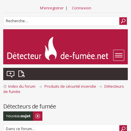
M’enregistrer
|
Connexion
Index du forum
Produits de sécurité incendie
Détecteurs
de fumée
Détecteurs de fumée
Écrire un nouveau
sujet