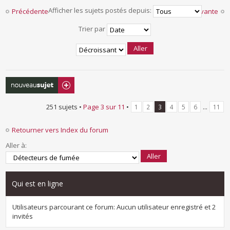
Afficher les sujets postés depuis:
Précédente
Suivante
Trier par
Écrire un nouveau
sujet
251 sujets •
Page
3
sur
11
•
...
1
2
3
4
5
6
11
Retourner vers Index du forum
Aller à:
Qui est en ligne
Utilisateurs parcourant ce forum: Aucun utilisateur enregistré et 2
invités