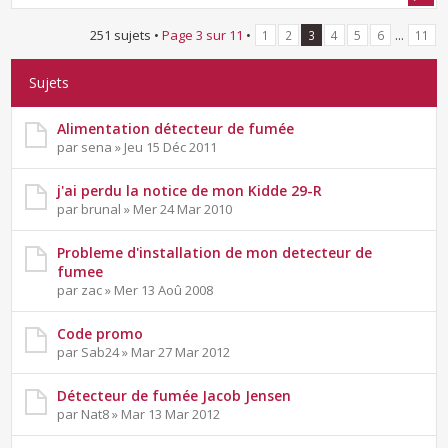
251 sujets •
Page
3
sur
11
•
...
1
2
3
4
5
6
11
Sujets
Alimentation détecteur de fumée
par sena » Jeu 15 Déc 2011
j'ai perdu la notice de mon Kidde 29-R
par brunal » Mer 24 Mar 2010
Probleme d'installation de mon detecteur de
fumee
par zac » Mer 13 Aoû 2008
Code promo
par Sab24 » Mar 27 Mar 2012
Détecteur de fumée Jacob Jensen
par Nat8 » Mar 13 Mar 2012