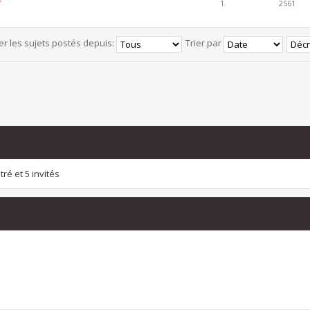
1
2561
er les sujets postés depuis:
Trier par
ré et 5 invités