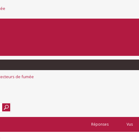
cée
tecteurs de fumée
Réponses
Vus
s