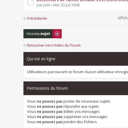
par joel » Mer 23 Juil 2008
Affich
Précédente
Écrire un nouveau
sujet
Retourner vers Index du forum
Qui est en ligne
Utilisateurs parcourant ce forum: Aucun utilisateur enregist
Permissions du forum
Vous
ne pouvez pas
poster de nouveaux sujets
Vous
ne pouvez pas
répondre aux sujets
Vous
ne pouvez pas
éditer vos messages
Vous
ne pouvez pas
supprimer vos messages
Vous
ne pouvez pas
joindre des fichiers