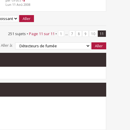
par cirucs
Lun 11 Aoû 2008
251 sujets •
Page
11
sur
11
•
...
1
7
8
9
10
11
Aller à: