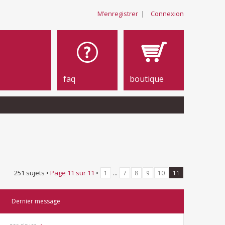
M’enregistrer
|
Connexion
faq
boutique
251 sujets •
Page
11
sur
11
•
...
1
7
8
9
10
11
Dernier message