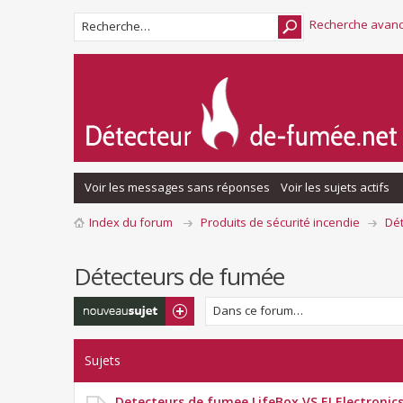
Recherche avan
Voir les messages sans réponses
Voir les sujets actifs
Index du forum
Produits de sécurité incendie
Dé
Détecteurs de fumée
Écrire un nouveau
sujet
Sujets
Detecteurs de fumee LifeBox VS EI Electronic