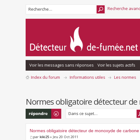
Recherche avan
Voir les messages sans réponses
Voir les sujets actifs
Index du forum
Informations utiles
Les normes
Normes obligatoire détecteur d
Répondre
Normes obligatoire détecteur de monoxyde de carbone
par
kiki25
» Jeu 20 Oct 2011