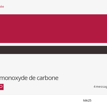
cée
e monoxyde de carbone
4 messag
kiki25