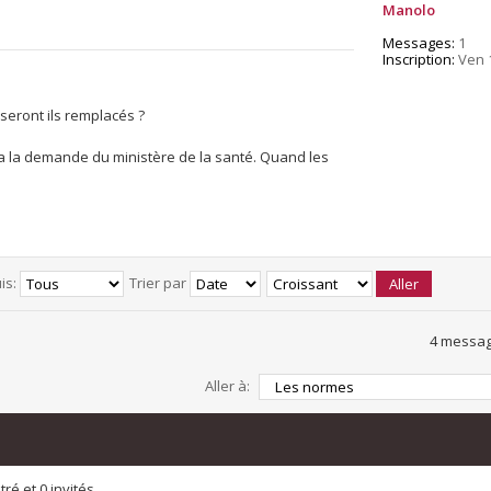
Manolo
Messages:
1
Inscription:
Ven 
seront ils remplacés ?
O a la demande du ministère de la santé. Quand les
is:
Trier par
4 messag
Aller à:
ré et 0 invités