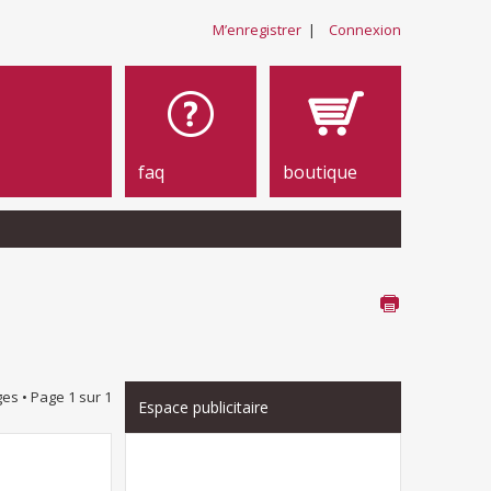
M’enregistrer
|
Connexion
faq
boutique
es • Page
1
sur
1
Espace publicitaire