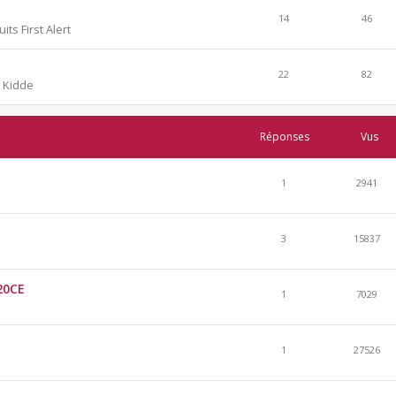
14
46
its First Alert
22
82
s Kidde
Réponses
Vus
1
2941
3
15837
720CE
1
7029
1
27526