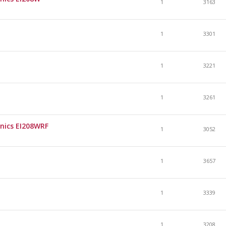
1
3163
1
3301
1
3221
1
3261
nics EI208WRF
1
3052
1
3657
1
3339
1
3208