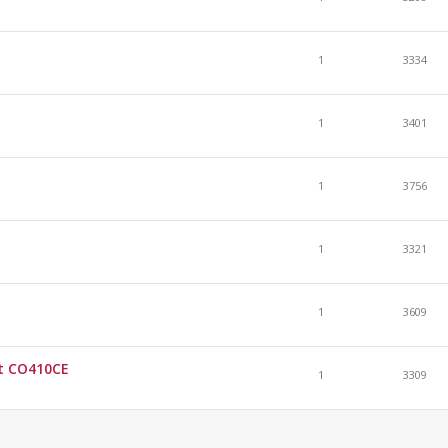
1
3334
1
3401
1
3756
1
3321
1
3609
rt CO410CE
1
3309