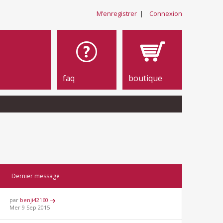
M’enregistrer
|
Connexion
faq
boutique
Dernier message
par
benji42160
Mer 9 Sep 2015