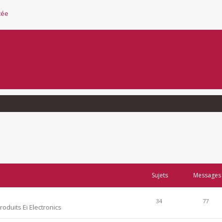
cée
Sujets
Messages
34
77
produits Ei Electronics