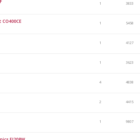
F
1
3833
rt CO400CE
1
5458
1
4127
1
3623
4
4838
2
4415
1
9807
nics EI208W