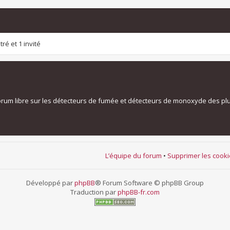
ré et 1 invité
orum libre sur les détecteurs de fumée et détecteurs de monoxyde des pl
L’équipe du forum
•
Supprimer les cook
Développé par
phpBB
® Forum Software © phpBB Group
Traduction par
phpBB-fr.com