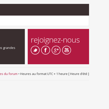
rejoignez-nous
us grandes
ies du forum
• Heures au format UTC + 1 heure [ Heure d’été ]