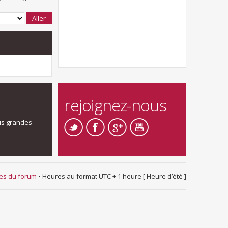
rejoignez-nous
us grandes
ies du forum
• Heures au format UTC + 1 heure [ Heure d’été ]