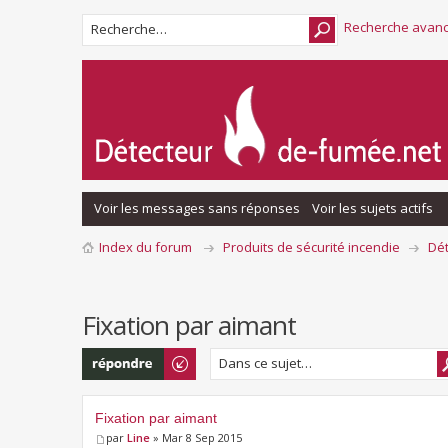
Recherche avan
Voir les messages sans réponses
Voir les sujets actifs
Index du forum
Produits de sécurité incendie
Dé
Fixation par aimant
Répondre
Fixation par aimant
par
Line
» Mar 8 Sep 2015