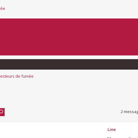
cée
tecteurs de fumée
2 messag
Line