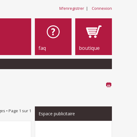
M’enregistrer
|
Connexion
faq
boutique
es • Page
1
sur
1
Espace publicitaire