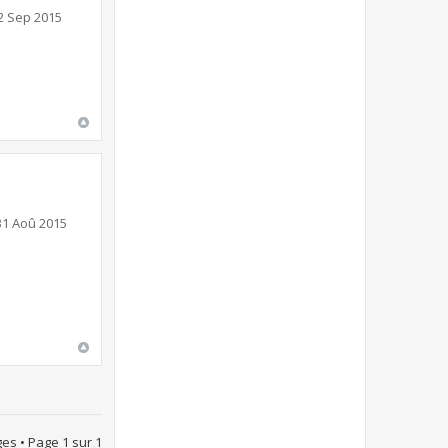
2 Sep 2015
31 Aoû 2015
es • Page
1
sur
1