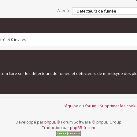
Aller à:
ré et 0 invités
orum libre sur les détecteurs de fumée et détecteurs de monoxyde des pl
L’équipe du forum
•
Supprimer les cook
Développé par
phpBB
® Forum Software © phpBB Group
Traduction par
phpBB-fr.com