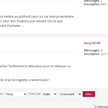
Messages:
5
Inscription:
Mer 
eut mettre au plafond sans vis car mon propriétaire
rs sites des fixations par aimant. Est-ce que
ant d'acheter ....
benji42160
Messages:
9
Inscription:
Lun 
tacher facilement le détecteur pour le nettoyer ou
te et je ne regrette vraiment pas !
is:
Trier par
2 messag