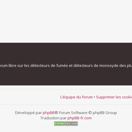
orum libre sur les détecteurs de fumée et détecteurs de monoxyde des pl
L’équipe du forum
•
Supprimer les cook
Développé par
phpBB
® Forum Software © phpBB Group
Traduction par
phpBB-fr.com