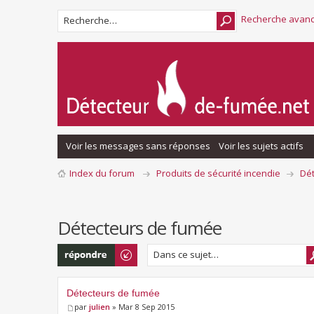
Recherche avan
Voir les messages sans réponses
Voir les sujets actifs
Index du forum
Produits de sécurité incendie
Dé
Détecteurs de fumée
Répondre
Détecteurs de fumée
par
julien
» Mar 8 Sep 2015