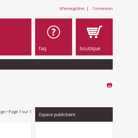
M’enregistrer
|
Connexion
faq
boutique
ge • Page
1
sur
1
Espace publicitaire