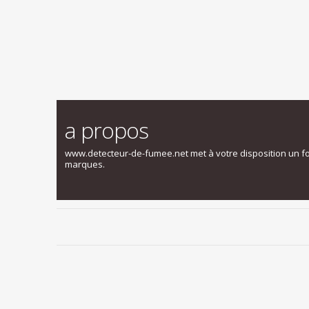
a propos
www.detecteur-de-fumee.net met à votre disposition un f
marques.