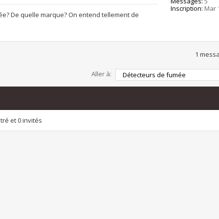
Messages:
5
Inscription:
Mar 
umée? De quelle marque? On entend tellement de
1 messa
Aller à:
ré et 0 invités