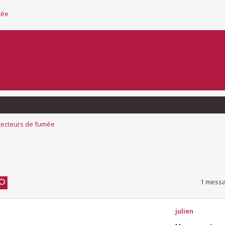
cée
tecteurs de fumée
1 messa
julien