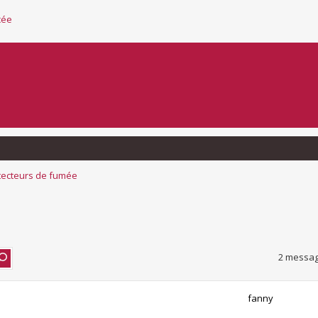
cée
tecteurs de fumée
2 messag
fanny