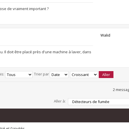
hose de vraiment important ?
Walid
. Il doit être placé près d'une machine à laver, dans
is:
Trier par
2 messag
Aller à:
ré et 0 invités