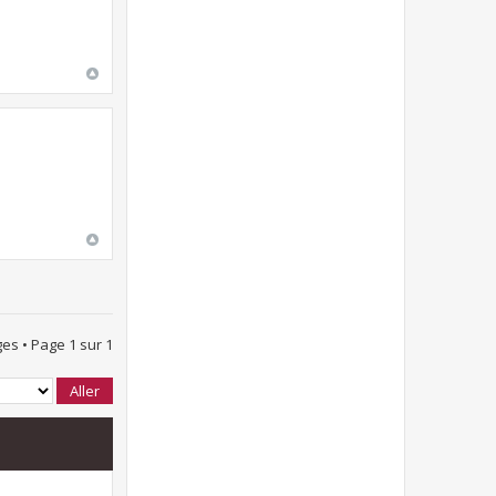
es • Page
1
sur
1