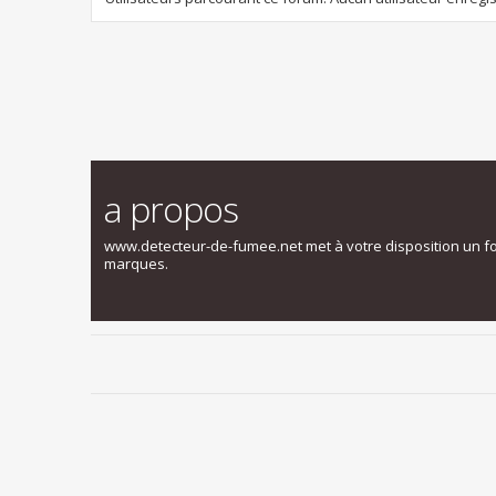
a propos
www.detecteur-de-fumee.net met à votre disposition un f
marques.