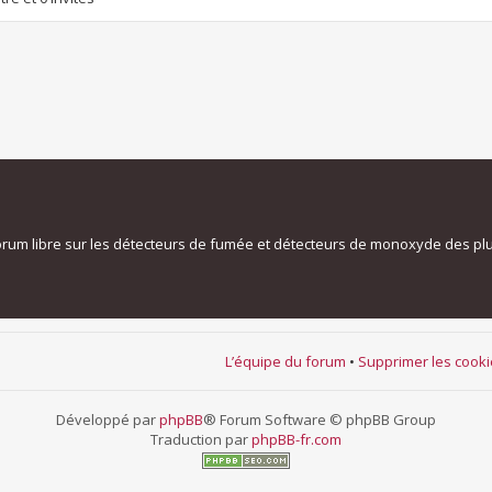
orum libre sur les détecteurs de fumée et détecteurs de monoxyde des pl
L’équipe du forum
•
Supprimer les cook
Développé par
phpBB
® Forum Software © phpBB Group
Traduction par
phpBB-fr.com