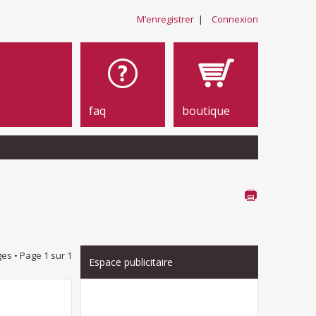
M’enregistrer
|
Connexion
faq
boutique
es • Page
1
sur
1
Espace publicitaire