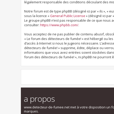
légalement responsable des conditions découlant des mise
Notre forum est de type phpBB (désigné ici par « ils », « eu
sous la licence «
General Public License
» (désigné ici par 
Le groupe phpBB n’est pas responsable de ce que nous ac
consulter:
https://www.phpbb.com/
.
Vous acceptez de ne pas publier de contenu abusif, obscèn
« Le forum des détecteurs de fumée! » est hébergé ou les 
d’accès à Internet si nous le jugeons nécessaire. L’adres
détecteurs de fumée! » supprime, édite, déplace ou verroui
informations que vous avez entrées soient stockées dans 
forum des détecteurs de fumée! », ni phpBB ne pourront 
a propos
www.detecteur-de-fumee.net met à votre disposition un f
marques.