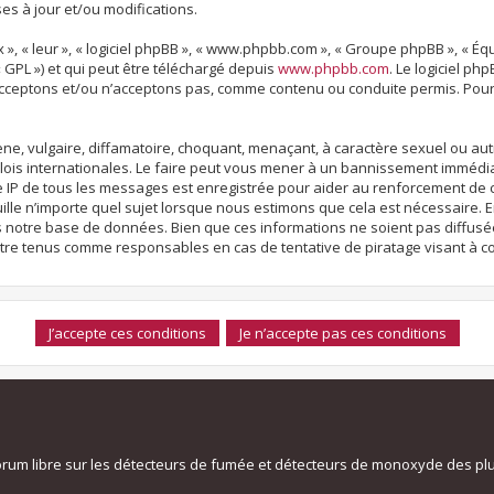
s à jour et/ou modifications.
x », « leur », « logiciel phpBB », « www.phpbb.com », « Groupe phpBB », « Éq
« GPL ») et qui peut être téléchargé depuis
www.phpbb.com
. Le logiciel ph
ceptons et/ou n’acceptons pas, comme contenu ou conduite permis. Pour 
e, vulgaire, diffamatoire, choquant, menaçant, à caractère sexuel ou autr
lois internationales. Le faire peut vous mener à un bannissement immédia
se IP de tous les messages est enregistrée pour aider au renforcement de
lle n’importe quel sujet lorsque nous estimons que cela est nécessaire. En
notre base de données. Bien que ces informations ne soient pas diffusées
être tenus comme responsables en cas de tentative de piratage visant à 
orum libre sur les détecteurs de fumée et détecteurs de monoxyde des pl