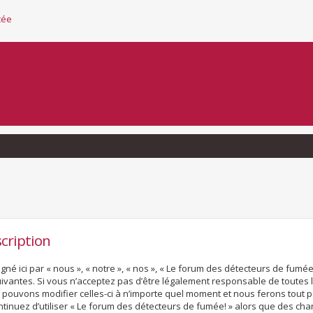
cée
cription
né ici par « nous », « notre », « nos », « Le forum des détecteurs de fumé
vantes. Si vous n’acceptez pas d’être légalement responsable de toutes l
s pouvons modifier celles-ci à n’importe quel moment et nous ferons tout p
ontinuez d’utiliser « Le forum des détecteurs de fumée! » alors que des ch