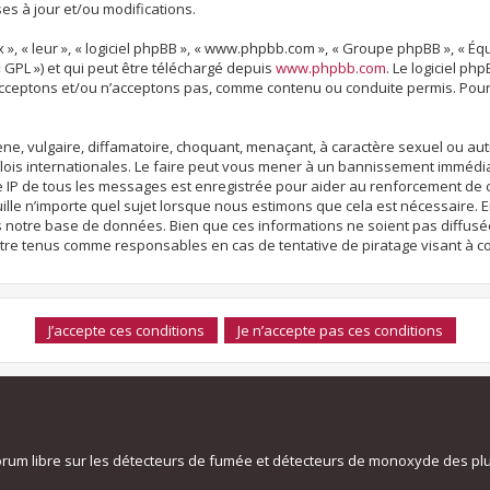
s à jour et/ou modifications.
x », « leur », « logiciel phpBB », « www.phpbb.com », « Groupe phpBB », « Éq
« GPL ») et qui peut être téléchargé depuis
www.phpbb.com
. Le logiciel ph
ceptons et/ou n’acceptons pas, comme contenu ou conduite permis. Pour 
e, vulgaire, diffamatoire, choquant, menaçant, à caractère sexuel ou autr
lois internationales. Le faire peut vous mener à un bannissement immédia
se IP de tous les messages est enregistrée pour aider au renforcement de
lle n’importe quel sujet lorsque nous estimons que cela est nécessaire. En
notre base de données. Bien que ces informations ne soient pas diffusées
être tenus comme responsables en cas de tentative de piratage visant à 
orum libre sur les détecteurs de fumée et détecteurs de monoxyde des pl