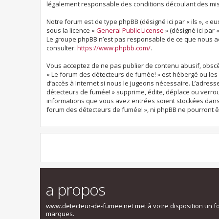
légalement responsable des conditions découlant des mise
Notre forum est de type phpBB (désigné ici par « ils », « eu
sous la licence «
General Public License
» (désigné ici par 
Le groupe phpBB n’est pas responsable de ce que nous ac
consulter:
https://www.phpbb.com/
.
Vous acceptez de ne pas publier de contenu abusif, obscèn
« Le forum des détecteurs de fumée! » est hébergé ou les 
d’accès à Internet si nous le jugeons nécessaire. L’adres
détecteurs de fumée! » supprime, édite, déplace ou verroui
informations que vous avez entrées soient stockées dans 
forum des détecteurs de fumée! », ni phpBB ne pourront 
a propos
www.detecteur-de-fumee.net met à votre disposition un f
marques.