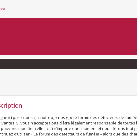
cée
cription
né ici par « nous », « notre », « nos », « Le forum des détecteurs de fumé
vantes. Si vous n’acceptez pas d’être légalement responsable de toutes l
s pouvons modifier celles-ci à n’importe quel moment et nous ferons tout p
ontinuez d’utiliser « Le forum des détecteurs de fumée! » alors que des ch