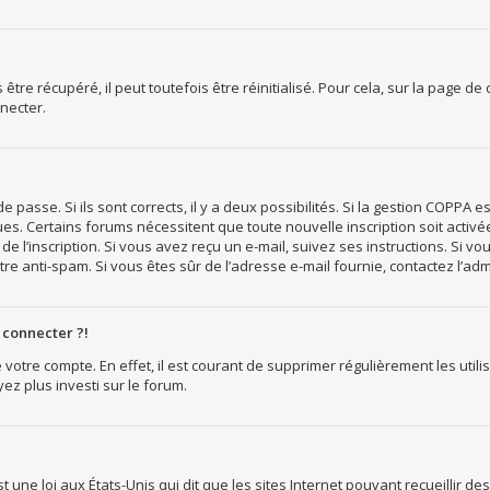
re récupéré, il peut toutefois être réinitialisé. Pour cela, sur la page de
necter.
e passe. Si ils sont corrects, il y a deux possibilités. Si la gestion COPPA 
reçues. Certains forums nécessitent que toute nouvelle inscription soit act
e l’inscription. Si vous avez reçu un e-mail, suivez ses instructions. Si vo
ltre anti-spam. Si vous êtes sûr de l’adresse e-mail fournie, contactez l’adm
 connecter ?!
 votre compte. En effet, il est courant de supprimer régulièrement les utili
ez plus investi sur le forum.
t une loi aux États-Unis qui dit que les sites Internet pouvant recueillir 