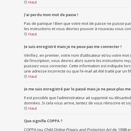
Haut
J’ai perdu mon mot de passe !
Pas de panique ! Bien que votre mot de passe ne puisse pas êt
les instructions et vous devriez pouvoir à nouveau vous con
Haut
Je suis enregistré mais je ne peux pas me connecter !
Vérifiez, en premier, votre nom d’utilisateur et/ou votre mot d
de l’inscription, vous devrez alors suivre les instructions 
puissiez vous connecter. Cette information est indiquée lors d
une adresse incorrecte ou que l’e-mail ait été traité par un fi
Haut
Je me suis enregistré par le passé mais je ne peux plus me
Il est possible que l’administrateur ait supprimé ou désactivé
données. Si cela vous arrive, tentez de vous réinscrire et soy
Haut
Que signifie COPPA ?
COPPA (ou
Child Online Privacy and Protection Act
de 1998) es