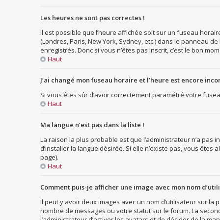
Les heures ne sont pas correctes !
Il est possible que l’heure affichée soit sur un fuseau hora
(Londres, Paris, New York, Sydney, etc.) dans le panneau de 
enregistrés. Donc si vous n’êtes pas inscrit, c’est le bon mom
Haut
J’ai changé mon fuseau horaire et l’heure est encore incor
Si vous êtes sûr d’avoir correctement paramétré votre fuseau 
Haut
Ma langue n’est pas dans la liste !
La raison la plus probable est que l’administrateur n’a pas
d’installer la langue désirée. Si elle n’existe pas, vous êtes
page).
Haut
Comment puis-je afficher une image avec mon nom d’utili
Il peut y avoir deux images avec un nom d’utilisateur sur l
nombre de messages ou votre statut sur le forum. La second
l’administrateur d’activer les avatars et de décider de la man