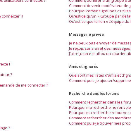
 utilisateurs connectés ?
Comment adhérer à un groupe d’uti
Comment devenir modérateur de g
Pourquoi certains groupes d’utilis
 connecter ?!
Qu’est-ce qu’un « Groupe par défau
Qu’est-ce que le lien « L’équipe du 
Messagerie privée
Je ne peux pas envoyer de message
Je reçois sans arrêt des messages 
J’ai reçu un e-mail ou un courrier ab
ecte !
Amis et ignorés
ateur ?
Que sont mes listes d’amis et d’ign
Comment puis-je ajouter/supprimer 
 demande de me connecter ?
Recherche dans les forums
Comment rechercher dans les foru
Pourquoi ma recherche ne renvoie 
Pourquoi ma recherche retourne u
Comment rechercher des membres
Comment puis-je trouver mes prop
dage ?