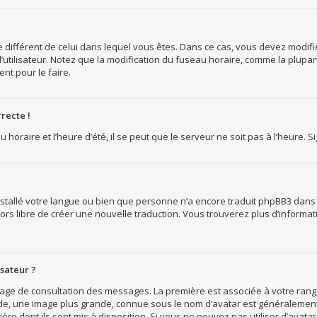
ire différent de celui dans lequel vous êtes. Dans ce cas, vous devez modi
l’utilisateur. Notez que la modification du fuseau horaire, comme la plupar
ent pour le faire.
recte !
horaire et l’heure d’été, il se peut que le serveur ne soit pas à l’heure. S
 installé votre langue ou bien que personne n’a encore traduit phpBB3 dan
 alors libre de créer une nouvelle traduction. Vous trouverez plus d’informa
sateur ?
a page de consultation des messages. La première est associée à votre ran
e, une image plus grande, connue sous le nom d’avatar est généralement u
ière dont ils sont mis à disposition. Si vous ne pouvez pas utiliser d’avatar