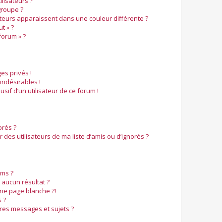
lisateurs ?
roupe ?
ateurs apparaissent dans une couleur différente ?
t » ?
forum » ?
s privés !
indésirables !
usif d’un utilisateur de ce forum !
orés ?
des utilisateurs de ma liste d’amis ou d’ignorés ?
ms ?
aucun résultat ?
ne page blanche ?!
 ?
res messages et sujets ?