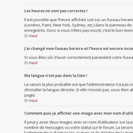
Les heures ne sont pas correctes !
Il est possible que l’heure affichée soit sur un fuseau hora
(Londres, Paris, New York, Sydney, etc.) dans le panneau de 
enregistrés. Donc si vous n’êtes pas inscrit, c’est le bon mom
Haut
J’ai changé mon fuseau horaire et l’heure est encore incor
Si vous êtes sûr d’avoir correctement paramétré votre fuseau 
Haut
Ma langue n’est pas dans la liste !
La raison la plus probable est que l’administrateur n’a pas
d’installer la langue désirée. Si elle n’existe pas, vous êtes
page).
Haut
Comment puis-je afficher une image avec mon nom d’utili
Il peut y avoir deux images avec un nom d’utilisateur sur l
nombre de messages ou votre statut sur le forum. La second
l’administrateur d’activer les avatars et de décider de la man