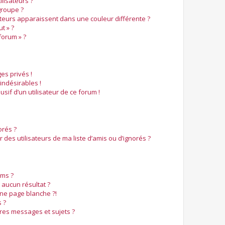
lisateurs ?
roupe ?
ateurs apparaissent dans une couleur différente ?
t » ?
forum » ?
s privés !
indésirables !
usif d’un utilisateur de ce forum !
orés ?
des utilisateurs de ma liste d’amis ou d’ignorés ?
ms ?
aucun résultat ?
ne page blanche ?!
 ?
res messages et sujets ?