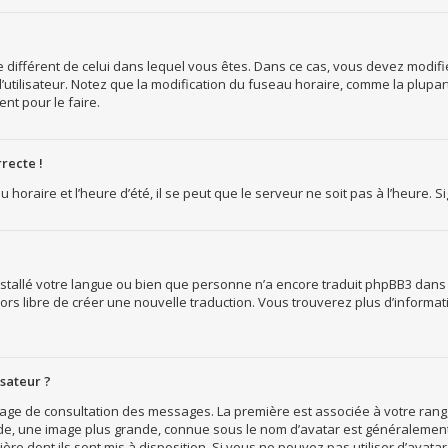
ire différent de celui dans lequel vous êtes. Dans ce cas, vous devez modi
l’utilisateur. Notez que la modification du fuseau horaire, comme la plupar
ent pour le faire.
recte !
horaire et l’heure d’été, il se peut que le serveur ne soit pas à l’heure. S
 installé votre langue ou bien que personne n’a encore traduit phpBB3 dan
 alors libre de créer une nouvelle traduction. Vous trouverez plus d’informa
sateur ?
a page de consultation des messages. La première est associée à votre ran
e, une image plus grande, connue sous le nom d’avatar est généralement u
ière dont ils sont mis à disposition. Si vous ne pouvez pas utiliser d’avatar