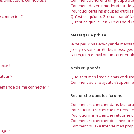
 utilisateurs connectés ?
Comment adhérer à un groupe d’uti
Comment devenir modérateur de g
Pourquoi certains groupes d’utilis
 connecter ?!
Qu’est-ce qu’un « Groupe par défau
Qu’est-ce que le lien « L’équipe du 
Messagerie privée
Je ne peux pas envoyer de message
Je reçois sans arrêt des messages 
J’ai reçu un e-mail ou un courrier ab
ecte !
Amis et ignorés
ateur ?
Que sont mes listes d’amis et d’ign
Comment puis-je ajouter/supprimer 
 demande de me connecter ?
Recherche dans les forums
Comment rechercher dans les foru
Pourquoi ma recherche ne renvoie 
Pourquoi ma recherche retourne u
Comment rechercher des membres
Comment puis-je trouver mes prop
dage ?