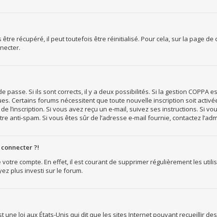
re récupéré, il peut toutefois être réinitialisé. Pour cela, sur la page de
necter.
e passe. Si ils sont corrects, il y a deux possibilités. Si la gestion COPPA 
reçues. Certains forums nécessitent que toute nouvelle inscription soit act
e l’inscription. Si vous avez reçu un e-mail, suivez ses instructions. Si vo
ltre anti-spam. Si vous êtes sûr de l’adresse e-mail fournie, contactez l’adm
 connecter ?!
 votre compte. En effet, il est courant de supprimer régulièrement les utili
ez plus investi sur le forum.
t une loi aux États-Unis qui dit que les sites Internet pouvant recueillir 