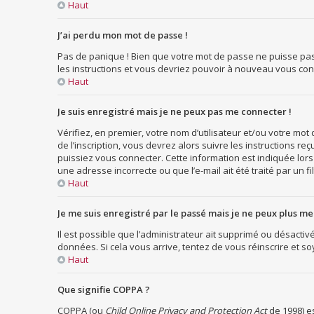
Haut
J’ai perdu mon mot de passe !
Pas de panique ! Bien que votre mot de passe ne puisse pas êt
les instructions et vous devriez pouvoir à nouveau vous con
Haut
Je suis enregistré mais je ne peux pas me connecter !
Vérifiez, en premier, votre nom d’utilisateur et/ou votre mot d
de l’inscription, vous devrez alors suivre les instructions 
puissiez vous connecter. Cette information est indiquée lors d
une adresse incorrecte ou que l’e-mail ait été traité par un fi
Haut
Je me suis enregistré par le passé mais je ne peux plus me
Il est possible que l’administrateur ait supprimé ou désactivé
données. Si cela vous arrive, tentez de vous réinscrire et soy
Haut
Que signifie COPPA ?
COPPA (ou
Child Online Privacy and Protection Act
de 1998) es